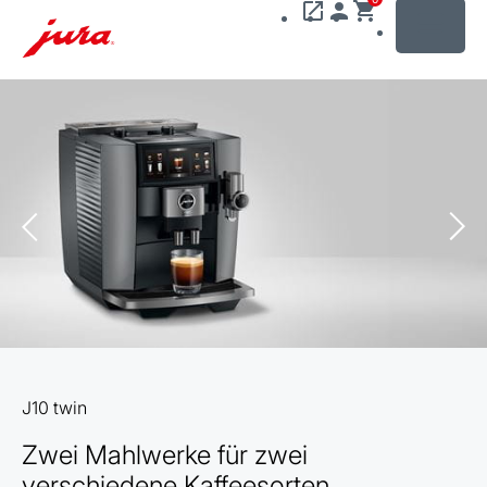
MENU
Zum
Inhalt
wechseln
Zur
Suche
wechseln
J10 twin
Zwei Mahlwerke für zwei
verschiedene Kaffeesorten.