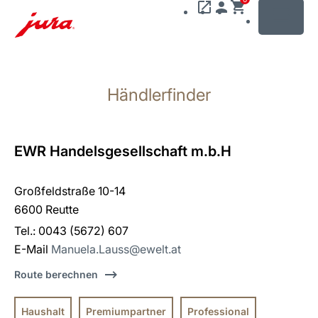
MENU
Zum
Inhalt
Händlerfinder
wechseln
Zur
Suche
wechseln
EWR Handelsgesellschaft m.b.H
Großfeldstraße 10-14
6600 Reutte
Tel.: 0043 (5672) 607
E-Mail
Manuela.Lauss@ewelt.at
Route berechnen
Haushalt
Premiumpartner
Professional