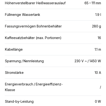
Höhenverstellbarer Heißwasserauslauf
65 – 111 mm
Füllmenge Wassertank
1.9 l
Fassungsvermögen Bohnenbehälter
280 g
Kaffeesatzbehälter (max. Portionen)
16
Kabellänge
1.1 m
Spannung / Nennleistung
230 V ~ / 1450 W
Stromstärke
10 A
Energieverbrauch / Energieeffizienz-
/
Klasse
Stand-by-Leistung
0 W