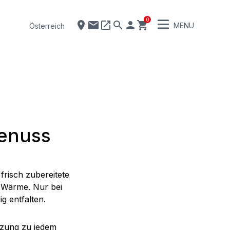
0
MENU
Österreich
Genuss
frisch zubereitete
d Wärme. Nur bei
g entfalten.
nzung zu jedem