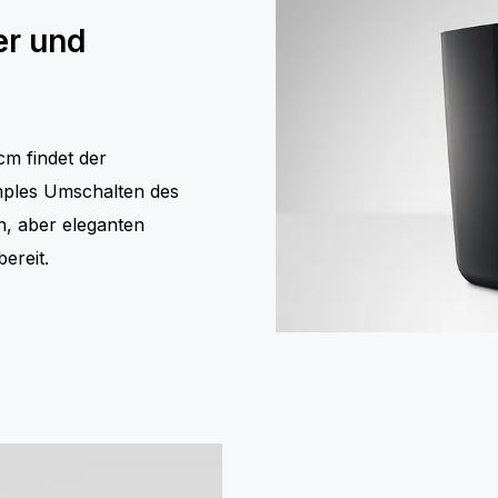
er und
cm findet der
imples Umschalten des
n, aber eleganten
ereit.